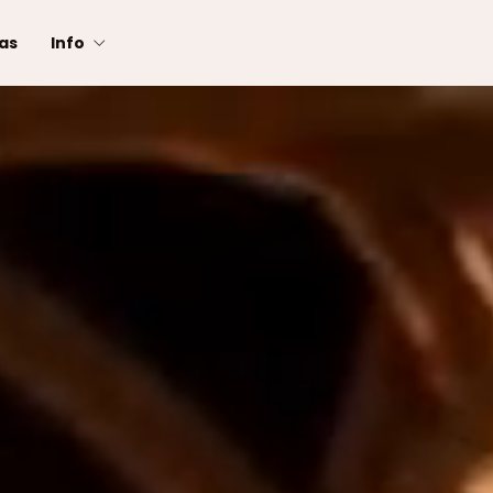
as
Info