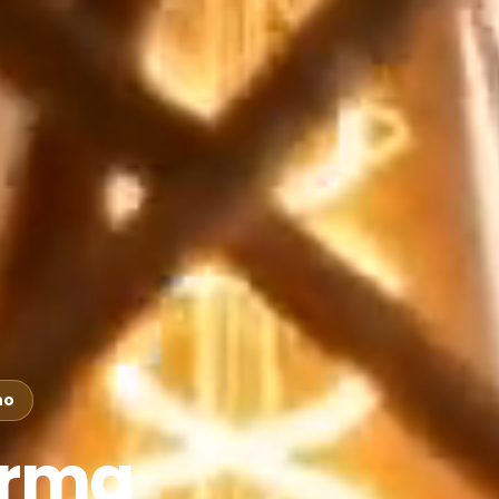
ho
orma